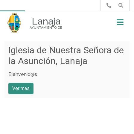
Buscar
Lanaja
AYUNTAMIENTO DE
Iglesia de Nuestra Señora de
Iglesia de Cantalobos
Bosque de coníferas a la
la Asunción, Lanaja
entrada de Orillena
Bienvenid@s
Bienvenid@s
Bienvenid@s
Ver más
Ver más
Ver más