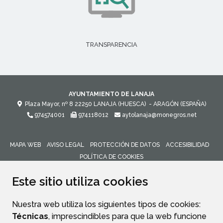
TRANSPARENCIA
AYUNTAMIENTO DE LANAJA
Plaza Mayor, nº 8
22250
LANAJA (HUESCA)
- ARAGÓN
(ESPAÑA)
974574001
974118012
aytolanaja@monegros.net
MAPA WEB
AVISO LEGAL
PROTECCIÓN DE DATOS
ACCESIBILIDAD
POLÍTICA DE COOKIES
ENLACE 
Este sitio utiliza cookies
Nuestra web utiliza los siguientes tipos de cookies:
Técnicas
, imprescindibles para que la web funcione