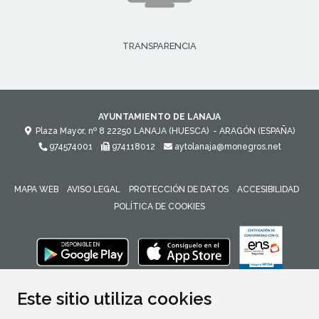
TRANSPARENCIA
AYUNTAMIENTO DE LANAJA
Plaza Mayor, nº 8
22250
LANAJA (HUESCA)
- ARAGÓN
(ESPAÑA)
974574001
974118012
aytolanaja@monegros.net
MAPA WEB
AVISO LEGAL
PROTECCIÓN DE DATOS
ACCESIBILIDAD
POLÍTICA DE COOKIES
ENLACE 
Este sitio utiliza cookies