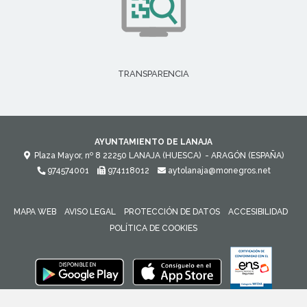
TRANSPARENCIA
AYUNTAMIENTO DE LANAJA
Plaza Mayor, nº 8
22250
LANAJA (HUESCA)
- ARAGÓN
(ESPAÑA)
974574001
974118012
aytolanaja@monegros.net
MAPA WEB
AVISO LEGAL
PROTECCIÓN DE DATOS
ACCESIBILIDAD
POLÍTICA DE COOKIES
ENLACE 