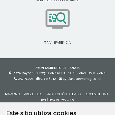
PERFIL DEL CONTRATANTE
TRANSPARENCIA
AYUNTAMIENTO DE LANAJA
Plaza Mayor, nº 8
22250
LANAJA (HUESCA)
- ARAGÓN
(ESPAÑA)
974574001
974118012
aytolanaja@monegros.net
MAPA WEB
AVISO LEGAL
PROTECCIÓN DE DATOS
ACCESIBILIDAD
POLÍTICA DE COOKIES
ENLACE 
Este sitio utiliza cookies