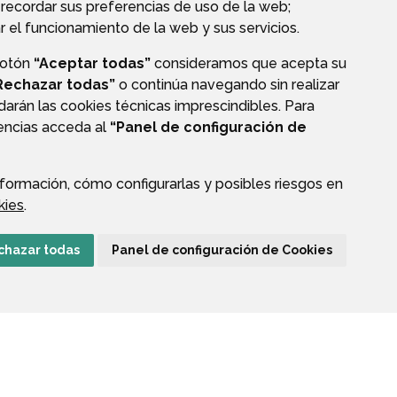
recordar sus preferencias de uso de la web;
r el funcionamiento de la web y sus servicios.
botón
“Aceptar todas”
consideramos que acepta su
Rechazar todas”
o continúa navegando sin realizar
darán las cookies técnicas imprescindibles. Para
rencias acceda al
“Panel de configuración de
formación, cómo configurarlas y posibles riesgos en
CIÓN DE DATOS
ACCESIBILIDAD
POLÍTICA DE COOKIES
kies
.
ENLACE EXTERNO A
chazar todas
Panel de configuración de Cookies