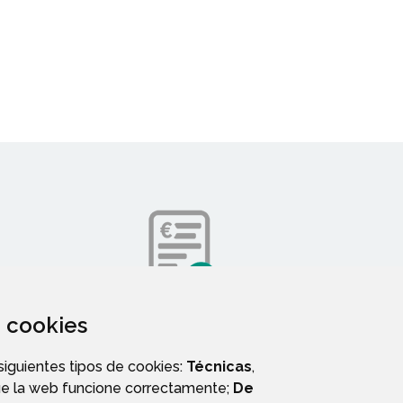
za cookies
DIRECTORIO TELEFÓNICO
 siguientes tipos de cookies:
Técnicas
,
ue la web funcione correctamente;
De