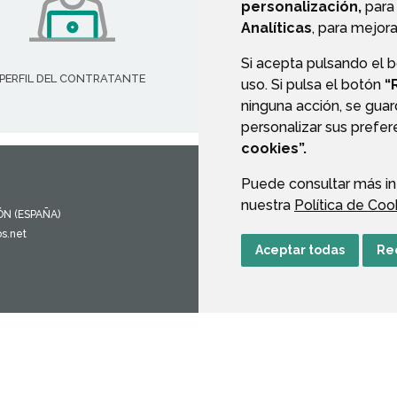
personalización,
para 
Analíticas
, para mejora
Si acepta pulsando el 
PERFIL DEL CONTRATANTE
TRANSPARENCIA
uso. Si pulsa el botón
“
ninguna acción, se guar
personalizar sus prefe
cookies”.
Puede consultar más in
MAPA WEB
AVISO LEGAL
PROTEC
nuestra
Política de Coo
ÓN
(ESPAÑA)
s.net
Aceptar todas
Re