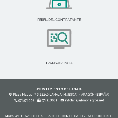
PERFIL DEL CONTRATANTE
TRANSPARENCIA
AYUNTAMIENTO DE LANAJA
Plaza Mayor, nº 8
22250
LANAJA (HUESCA)
- ARAGÓN
(ESPAÑA)
974574001
974118012
aytolanaja@monegros.net
MAPA WEB
AVISO LEGAL
PROTECCIÓN DE DATOS
ACCESIBILIDAD